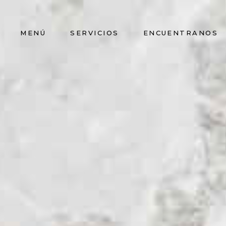
MENÚ
SERVICIOS
ENCUENTRANOS